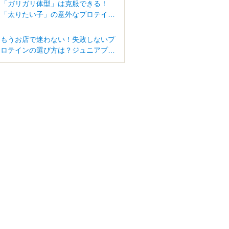
「ガリガリ体型」は克服できる！
「太りたい子」の意外なプロテイン
活用法
もうお店で迷わない！失敗しないプ
ロテインの選び方は？ジュニアプロ
テインはどう違うの？