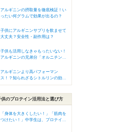
アルギニンの摂取量を徹底検証！い
ったい何グラムで効果が出るの？
子供にアルギニンサプリを飲ませて
大丈夫？安全性・副作用は？
子供も活用しなきゃもったいない！
アルギニンの兄弟分「オルニチン」
驚きのパワー
アルギニンより高パフォーマン
ス！？知られざるシトルリンの効果
って？
子供のプロテイン活用法と選び方
「身体を大きくしたい！」「筋肉を
つけたい！」中学生は、プロテイン
を摂るべき？