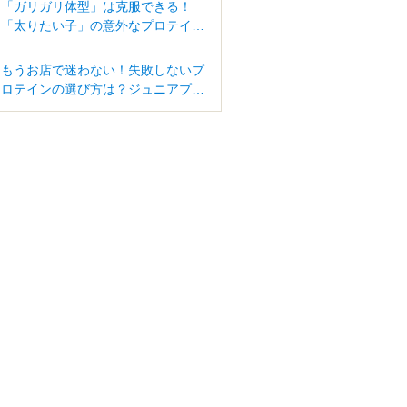
「ガリガリ体型」は克服できる！
「太りたい子」の意外なプロテイン
活用法
もうお店で迷わない！失敗しないプ
ロテインの選び方は？ジュニアプロ
テインはどう違うの？