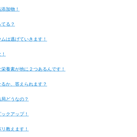
品添加物！
ってる？
ウムは逃げていきます！
な！
栄養素が他に２つあるんです！
させるか、答えられます？
局どうなの？
ックアップ！
゙リ教えます！