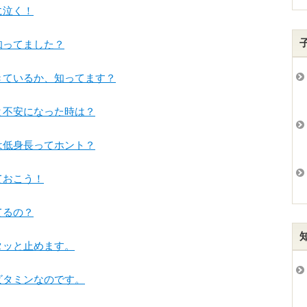
に泣く！
知ってました？
゙きているか、知ってます？
と不安になった時は？
は低身長ってホント？
ておこう！
てるの？
タッと止めます。
゙タミンなのです。