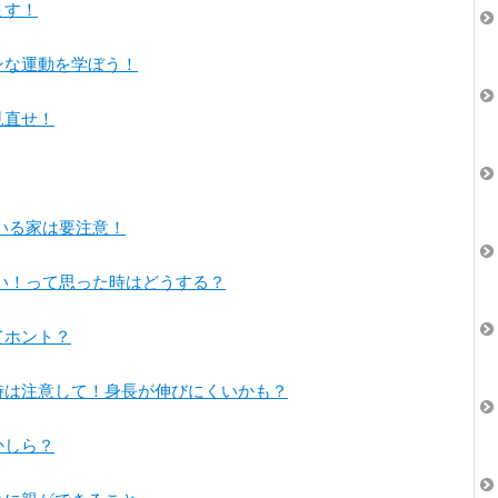
ます！
な運動を学ぼう！
見直せ！
ている家は要注意！
い！って思った時はどうする？
てホント？
は注意して！身長が伸びにくいかも？
かしら？