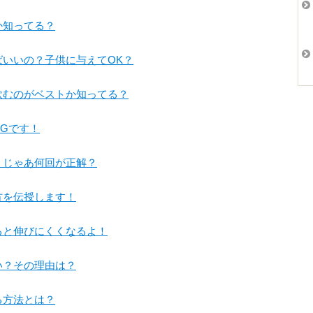
か知ってる？
ばいいの？子供に与えてOK？
飲むのがベストか知ってる？
Gです！
じゃあ何回が正解？
方を伝授します！
ると伸びにくくなるよ！
い？その理由は？
る方法とは？