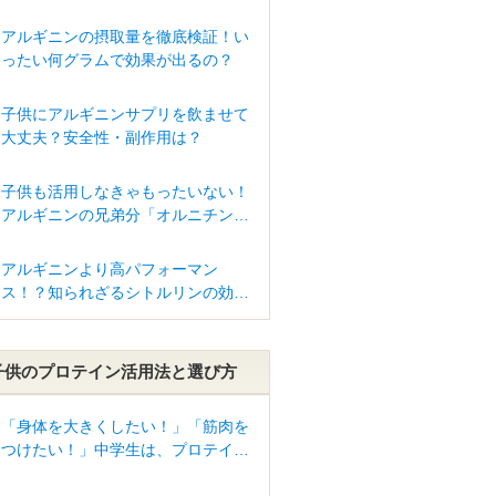
アルギニンの摂取量を徹底検証！い
ったい何グラムで効果が出るの？
子供にアルギニンサプリを飲ませて
大丈夫？安全性・副作用は？
子供も活用しなきゃもったいない！
アルギニンの兄弟分「オルニチン」
驚きのパワー
アルギニンより高パフォーマン
ス！？知られざるシトルリンの効果
って？
子供のプロテイン活用法と選び方
「身体を大きくしたい！」「筋肉を
つけたい！」中学生は、プロテイン
を摂るべき？