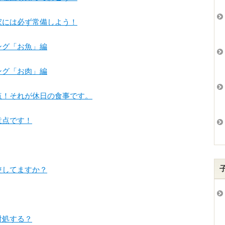
には必ず常備しよう！
グ「お魚」編
グ「お肉」編
！それが休日の食事です。
点です！
使してますか？
対処する？