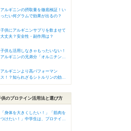
アルギニンの摂取量を徹底検証！い
ったい何グラムで効果が出るの？
子供にアルギニンサプリを飲ませて
大丈夫？安全性・副作用は？
子供も活用しなきゃもったいない！
アルギニンの兄弟分「オルニチン」
驚きのパワー
アルギニンより高パフォーマン
ス！？知られざるシトルリンの効果
って？
子供のプロテイン活用法と選び方
「身体を大きくしたい！」「筋肉を
つけたい！」中学生は、プロテイン
を摂るべき？