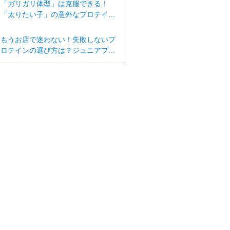
「ガリガリ体型」は克服できる！
「太りたい子」の意外なプロテイン
活用法
もうお店で迷わない！失敗しないプ
ロテインの選び方は？ジュニアプロ
テインはどう違うの？